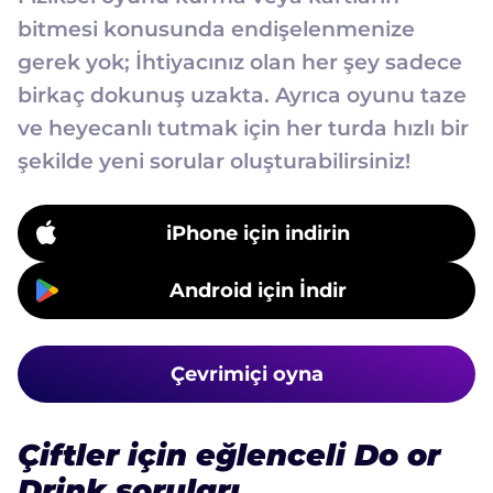
bitmesi konusunda endişelenmenize
gerek yok; İhtiyacınız olan her şey sadece
birkaç dokunuş uzakta. Ayrıca oyunu taze
ve heyecanlı tutmak için her turda hızlı bir
şekilde yeni sorular oluşturabilirsiniz!
iPhone için indirin
Android için İndir
Çevrimiçi oyna
Çiftler için eğlenceli Do or
Drink soruları