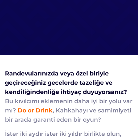
Randevularınızda veya özel biriyle
geçireceğiniz gecelerde tazeliğe ve
kendiliğindenliğe ihtiyaç duyuyorsanız?
Bu kıvılcımı eklemenin daha iyi bir yolu var
mı?
Do or Drink
, Kahkahayı ve samimiyeti
bir arada garanti eden bir oyun?
İster iki aydır ister iki yıldır birlikte olun,