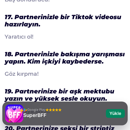
17. Partnerinizle bir Tiktok videosu
hazırlayın.
Yaratıcı ol!
18. Partnerinizle bakışma yarışması
yapın. Kim içkiyi kaybederse.
Göz kırpma!
19. Partnerinize bir aşk mektubu
yazın ve yüksek sesle okuyun.
bayılmaya layık!
Google Play
Yükle
SuperBFF
20. Partnerinize seksi bir striptiz