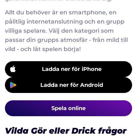
Allt du behöver är en smartphone, en
pålitlig internetanslutning och en grupp
villiga spelare. Välj den kategori som
passar din grupps atmosfär - från mild till
vild - och låt spelen börja!
Ladda ner för iPhone
Ladda ner för Android
Spela online
Vilda Gör eller Drick frågor