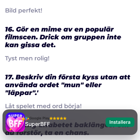
Bild perfekt!
16. Gör en mime av en populär
filmscen. Drick om gruppen inte
kan gissa det.
Tyst men rolig!
17. Beskriv din första kyss utan att
använda ordet "mun" eller
"läppar".'
Låt spelet med ord börja!
Google Play
Installera
18. Sjung alfabetet baklänges. Om
SuperBFF
du förstör, ta en chans.