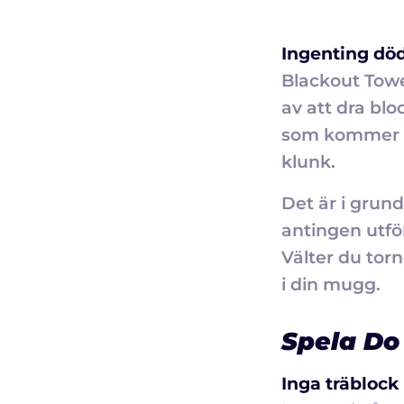
Ingenting död
Blackout Towe
av att dra bl
som kommer at
klunk.
Det är i grun
antingen utfö
Välter du torn
i din mugg.
Spela Do 
Inga träblock 