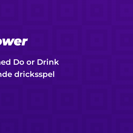
ower
med Do or Drink
de dricksspel