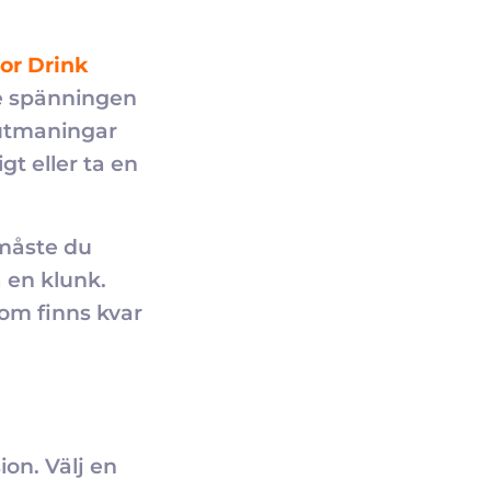
or Drink
de spänningen
sutmaningar
t eller ta en
 måste du
 en klunk.
som finns kvar
ion. Välj en