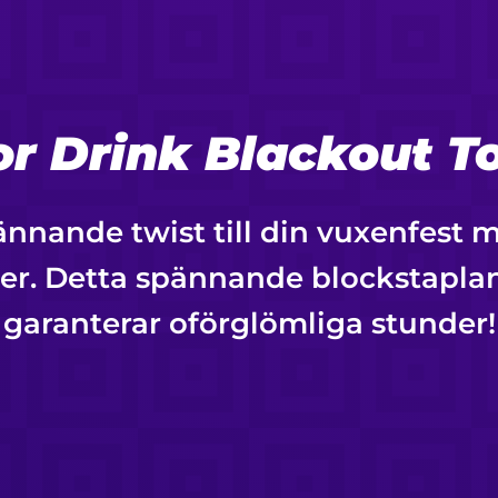
or Drink Blackout T
pännande twist till din vuxenfest 
er. Detta spännande blockstaplan
garanterar oförglömliga stunder!