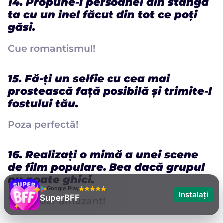
14. Propune-i persoanei din stânga
ta cu un inel făcut din tot ce poți
găsi.
Cue romantismul!
15. Fă-ți un selfie cu cea mai
prostească față posibilă și trimite-l
fostului tău.
Poza perfectă!
16. Realizați o mimă a unei scene
de film populare. Bea dacă grupul
nu poate ghici.
Google Play
Instalați
SuperBFF
Tăcut, dar amuzant!