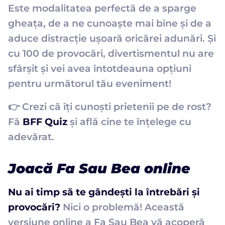
Este modalitatea perfectă de a sparge
gheața, de a ne cunoaște mai bine și de a
aduce distracție uşoară oricărei adunări. Și
cu 100 de provocări, divertismentul nu are
sfârșit și vei avea întotdeauna opțiuni
pentru următorul tău eveniment!
👉 Crezi că îți cunoști prietenii pe de rost?
Fă
BFF Quiz
și află cine te înțelege cu
adevărat.
Joacă Fa Sau Bea online
Nu ai timp să te gândești la întrebări și
provocări?
Nici o problemă! Această
versiune online a Fa Sau Bea vă acoperă