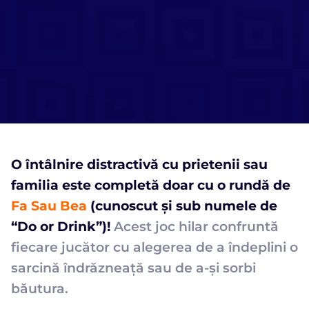
O întâlnire distractivă cu prietenii sau
familia este completă doar cu o rundă de
Fa Sau Bea
(cunoscut și sub numele de
“Do or Drink”)!
Acest joc hilar confruntă
fiecare jucător cu alegerea de a îndeplini o
sarcină îndrăzneață sau de a-și sorbi
băutura.