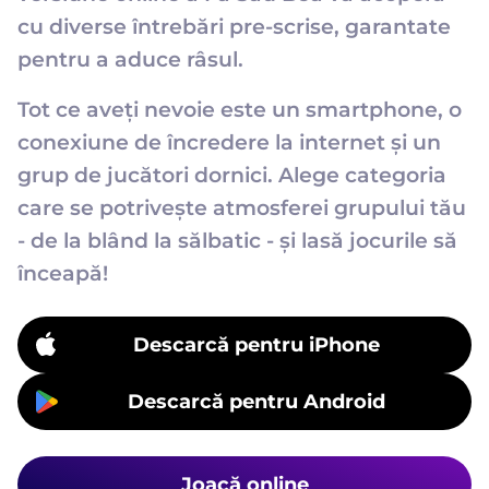
cu diverse întrebări pre-scrise, garantate
pentru a aduce râsul.
Tot ce aveți nevoie este un smartphone, o
conexiune de încredere la internet și un
grup de jucători dornici. Alege categoria
care se potrivește atmosferei grupului tău
- de la blând la sălbatic - și lasă jocurile să
înceapă!
Descarcă pentru iPhone
Descarcă pentru Android
Joacă online