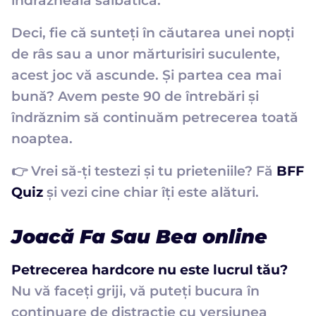
îndrăzneală sălbatică.
Deci, fie că sunteți în căutarea unei nopți
de râs sau a unor mărturisiri suculente,
acest joc vă ascunde. Și partea cea mai
bună? Avem peste 90 de întrebări și
îndrăznim să continuăm petrecerea toată
noaptea.
👉 Vrei să-ți testezi și tu prieteniile? Fă
BFF
Quiz
și vezi cine chiar îți este alături.
Joacă Fa Sau Bea online
Petrecerea hardcore nu este lucrul tău?
Nu vă faceți griji, vă puteți bucura în
continuare de distracție cu versiunea