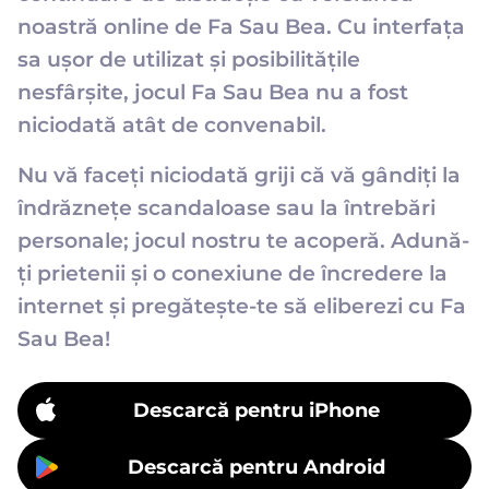
noastră online de Fa Sau Bea. Cu interfața
sa ușor de utilizat și posibilitățile
nesfârșite, jocul Fa Sau Bea nu a fost
niciodată atât de convenabil.
Nu vă faceți niciodată griji că vă gândiți la
îndrăznețe scandaloase sau la întrebări
personale; jocul nostru te acoperă. Adună-
ți prietenii și o conexiune de încredere la
internet și pregătește-te să eliberezi cu Fa
Sau Bea!
Descarcă pentru iPhone
Descarcă pentru Android