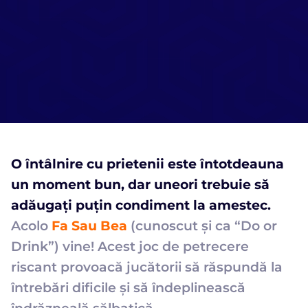
O întâlnire cu prietenii este întotdeauna
un moment bun, dar uneori trebuie să
adăugați puțin condiment la amestec.
Acolo
Fa Sau Bea
(cunoscut și ca “Do or
Drink”) vine! Acest joc de petrecere
riscant provoacă jucătorii să răspundă la
întrebări dificile și să îndeplinească