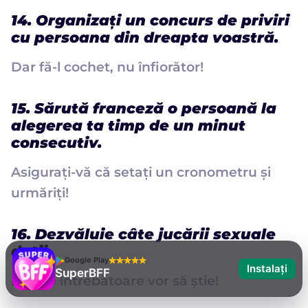
14. Organizați un concurs de priviri
cu persoana din dreapta voastră.
Dar fă-l cochet, nu înfiorător!
15. Sărută franceză o persoană la
alegerea ta timp de un minut
consecutiv.
Asigurați-vă că setați un cronometru și
urmăriți!
16. Dezvăluie câte jucării sexuale
deții.
Google Play
Instalați
SuperBFF
Mințile întrebătoare vor să știe!