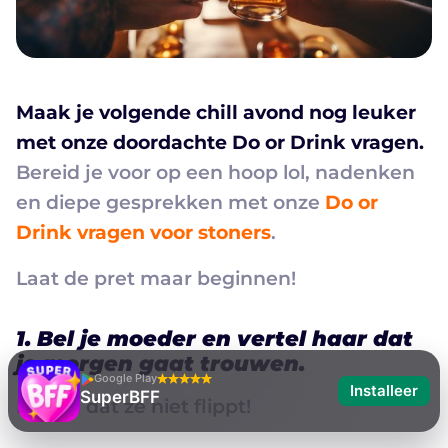
Maak je volgende chill avond nog leuker
met onze doordachte Do or Drink vragen.
Bereid je voor op een hoop lol, nadenken
en diepe gesprekken met onze
Do or
Drink vragen voor stoners
.
Laat de pret maar beginnen!
1. Bel je moeder en vertel haar dat
je morgen gaat trouwen.
Google Play
Installeer
SuperBFF
Hopen dat ze niet flippt!