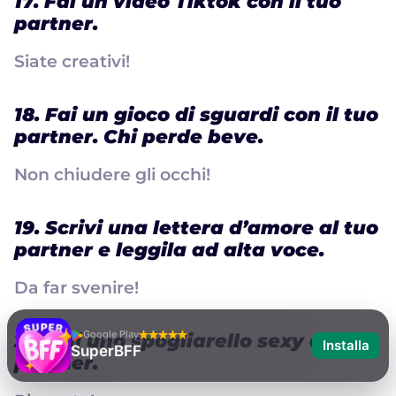
17. Fai un video Tiktok con il tuo
partner.
Siate creativi!
18. Fai un gioco di sguardi con il tuo
partner. Chi perde beve.
Non chiudere gli occhi!
19. Scrivi una lettera d’amore al tuo
partner e leggila ad alta voce.
Da far svenire!
Google Play
20. Fai uno spogliarello sexy al tuo
Installa
SuperBFF
partner.