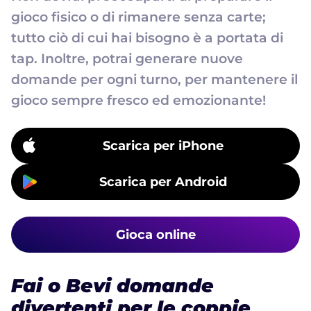
gioco fisico o di rimanere senza carte;
tutto ciò di cui hai bisogno è a portata di
tap. Inoltre, potrai generare nuove
domande per ogni turno, per mantenere il
gioco sempre fresco ed emozionante!
Scarica per iPhone
Scarica per Android
Gioca online
Fai o Bevi domande
divertenti per le coppie