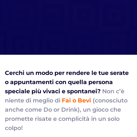
Cerchi un modo per rendere le tue serate
o appuntamenti con quella persona
speciale più vivaci e spontanei?
Non c’è
niente di meglio di
Fai o Bevi
(conosciuto
anche come Do or Drink), un gioco che
promette risate e complicità in un solo
colpo!