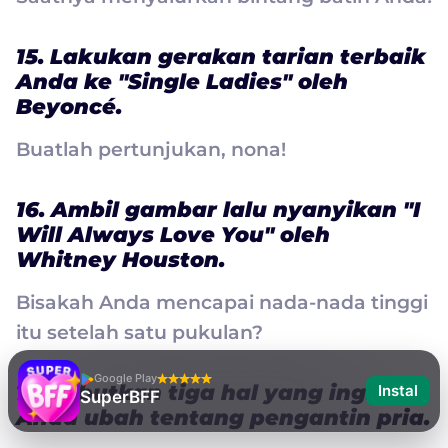
15. Lakukan gerakan tarian terbaik
Anda ke "Single Ladies" oleh
Beyoncé.
Buatlah pertunjukan, nona!
16. Ambil gambar lalu nyanyikan "I
Will Always Love You" oleh
Whitney Houston.
Bisakah Anda mencapai nada-nada tinggi
itu setelah satu pukulan?
Google Play
17. Sebutkan tiga hal yang ingin
Instal
SuperBFF
Anda ubah tentang pengantin pria.