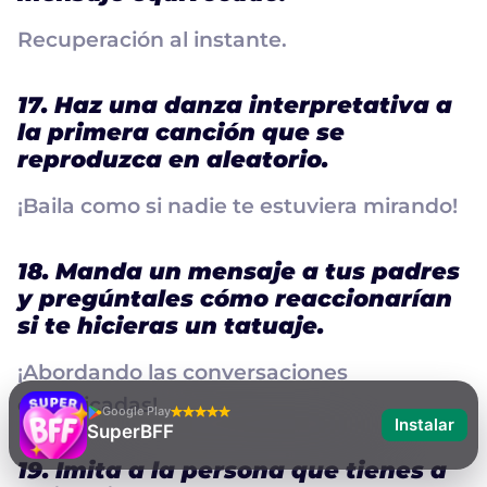
Recuperación al instante.
17. Haz una danza interpretativa a
la primera canción que se
reproduzca en aleatorio.
¡Baila como si nadie te estuviera mirando!
18. Manda un mensaje a tus padres
y pregúntales cómo reaccionarían
si te hicieras un tatuaje.
¡Abordando las conversaciones
complicadas!
Google Play
Instalar
SuperBFF
19. Imita a la persona que tienes a