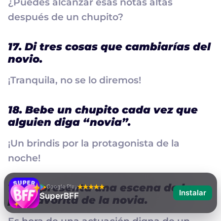
¿Puedes alcanzar esas notas altas
después de un chupito?
17. Di tres cosas que cambiarías del
novio.
¡Tranquila, no se lo diremos!
18. Bebe un chupito cada vez que
alguien diga “novia”.
¡Un brindis por la protagonista de la
noche!
19. Representa una escena de la
Google Play
Instalar
SuperBFF
peli favorita de la novia.