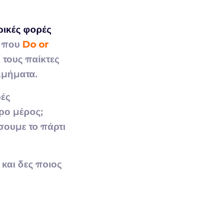
ρικές φορές
ι που
Do or
 τους παίκτες
λμήματα.
ρές
ερο μέρος;
σουμε το πάρτι
και δες ποιος