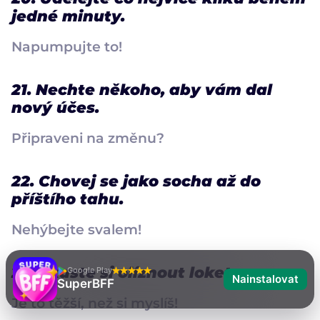
jedné minuty.
Napumpujte to!
21. Nechte někoho, aby vám dal
nový účes.
Připraveni na změnu?
22. Chovej se jako socha až do
příštího tahu.
Nehýbejte svalem!
23. Zkuste si olíznout loket.
Google Play
Nainstalovat
SuperBFF
Je to těžší, než si myslíš!