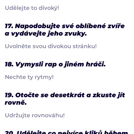
Udělejte to divoký!
17. Napodobujte své oblíbené zvíře
a vydávejte jeho zvuky.
Uvolněte svou divokou stránku!
18. Vymysli rap o jiném hráči.
Nechte ty rytmy!
19. Otočte se desetkrát a zkuste jít
rovně.
Udržujte rovnováhu!
20. Udělejte co nejvíce kliků během