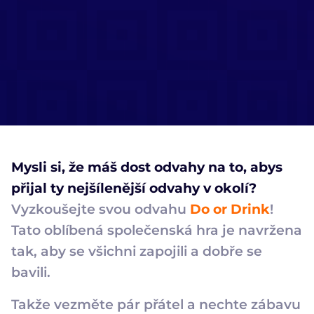
Mysli si, že máš dost odvahy na to, abys
přijal ty nejšílenější odvahy v okolí?
Vyzkoušejte svou odvahu
Do or Drink
!
Tato oblíbená společenská hra je navržena
tak, aby se všichni zapojili a dobře se
bavili.
Takže vezměte pár přátel a nechte zábavu